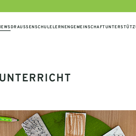
NEWS
DRAUSSENSCHULE
LERNEN
GEMEINSCHAFT
UNTERSTÜTZ
KUNTERRICHT