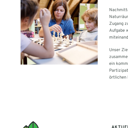
Nachmitta
Naturräum
Zugang zu
Aufgabe 
miteinand
Unser Zie
zusammenz
ein kommu
Partizipa
örtlichen
AKTUE