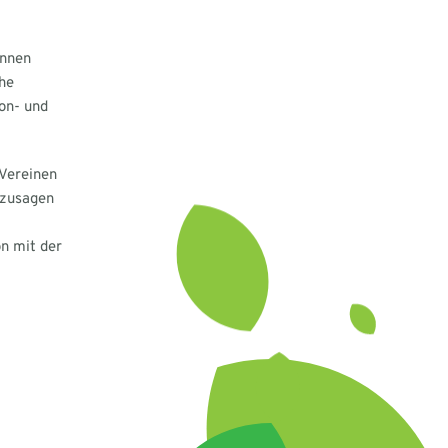
innen
he
on- und
 Vereinen
ozusagen
n mit der
T