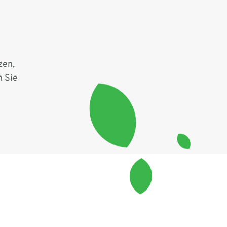
zen,
n Sie